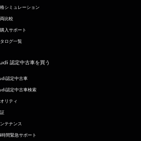
格シミュレーション
両比較
購入サポート
タログ一覧
udi 認定中古車を買う
udi認定中古車
udi認定中古車検索
オリティ
証
ンテナンス
4時間緊急サポート