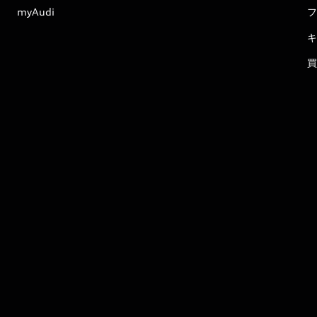
myAudi
フ
キ
買