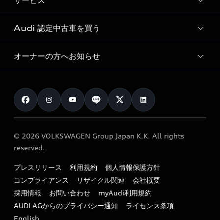
サービス
純正アクセサリー
見積り依頼
e-tronラインアップ
Audi exclusive
オンラインショップ
試乗予約
Audi 認定中古車を買う
サービス入庫予約
価格シミュレーション
Audi driving experience
Audi collection
サービスプログラム
車両比較
オーナーの方へお知らせ
Audi認定中古車
アウディナビアプリ
メンテナンス
ご購入サポート
Audi認定中古車検索
お知らせ
車検 / 定期点検
カタログ一覧
クオリティ
オーナー様向けキャンペーン
e-tronアフターサポート
保証
リコール関連情報
Audi Top Service紹介
© 2026 VOLKSWAGEN Group Japan K.K. All rights
メンテナンス
特定整備適用車一覧
reserved.
myAudi
24時間緊急サポート
リサイクル法
プレスリリース
利用規約
個人情報保護方針
ファイナンス
コンプライアンス
リサイクル関連
会社概要
よくある質問（FAQ）
採用情報
お問い合わせ
myAudi利用規約
キャンペーン / イベント
AUDI AGからのプライバシー通知
ライセンス条項
買取査定
English