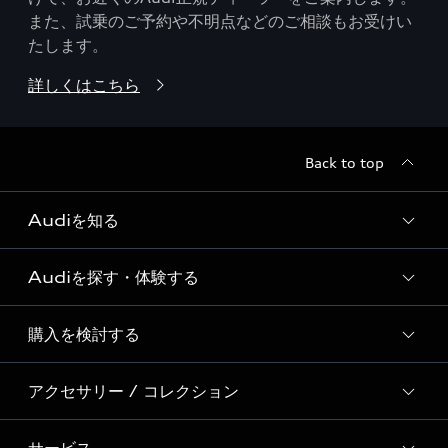
また、試乗のご予約や不明点などのご相談もお受けい
たします。
詳しくはこちら
Back to top
Audiを知る
Audiを探す・体験する
Audi ブランド
Story of Progress
購入を検討する
ディーラー検索
Audi Sport
新車在庫検索
アクセサリー / コレクション
モデル一覧
Formula 1®
試乗車・展示車検索
特別仕様モデル / 限定モデル
デジタルサービス