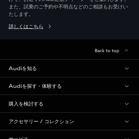
また、試乗のご予約や不明点などのご相談もお受けい
たします。
詳しくはこちら
Back to top
Audiを知る
Audiを探す・体験する
Audi ブランド
Story of Progress
購入を検討する
ディーラー検索
Audi Sport
新車在庫検索
アクセサリー / コレクション
モデル一覧
Formula 1®
試乗車・展示車検索
特別仕様モデル / 限定モデル
デジタルサービス