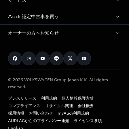
サービス
純正アクセサリー
見積り依頼
e-tronラインアップ
Audi exclusive
オンラインショップ
試乗予約
Audi 認定中古車を買う
サービス入庫予約
価格シミュレーション
Audi driving experience
Audi collection
サービスプログラム
車両比較
オーナーの方へお知らせ
Audi認定中古車
アウディナビアプリ
メンテナンス
ご購入サポート
Audi認定中古車検索
お知らせ
車検 / 定期点検
カタログ一覧
クオリティ
オーナー様向けキャンペーン
e-tronアフターサポート
保証
リコール関連情報
Audi Top Service紹介
© 2026 VOLKSWAGEN Group Japan K.K. All rights
メンテナンス
特定整備適用車一覧
reserved.
myAudi
24時間緊急サポート
リサイクル法
プレスリリース
利用規約
個人情報保護方針
ファイナンス
コンプライアンス
リサイクル関連
会社概要
よくある質問（FAQ）
採用情報
お問い合わせ
myAudi利用規約
キャンペーン / イベント
AUDI AGからのプライバシー通知
ライセンス条項
買取査定
English