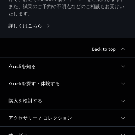
また、試乗のご予約や不明点などのご相談もお受けい
たします。
詳しくはこちら
Back to top
Audiを知る
Audiを探す・体験する
Audi ブランド
Story of Progress
購入を検討する
ディーラー検索
Audi Sport
新車在庫検索
アクセサリー / コレクション
モデル一覧
Formula 1®
試乗車・展示車検索
特別仕様モデル / 限定モデル
デジタルサービス