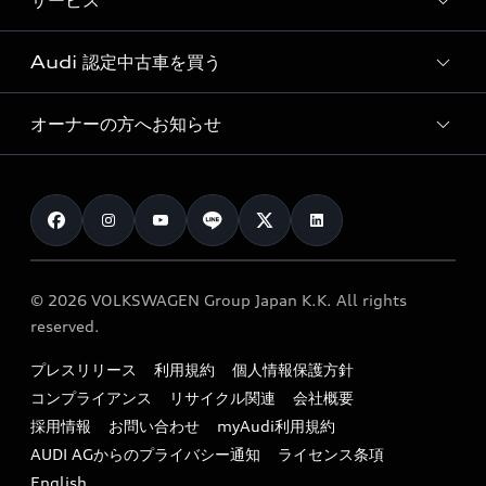
サービス
純正アクセサリー
見積り依頼
e-tronラインアップ
Audi exclusive
オンラインショップ
試乗予約
Audi 認定中古車を買う
サービス入庫予約
価格シミュレーション
Audi driving experience
Audi collection
サービスプログラム
車両比較
オーナーの方へお知らせ
Audi認定中古車
アウディナビアプリ
メンテナンス
ご購入サポート
Audi認定中古車検索
お知らせ
車検 / 定期点検
カタログ一覧
クオリティ
オーナー様向けキャンペーン
e-tronアフターサポート
保証
リコール関連情報
Audi Top Service紹介
© 2026 VOLKSWAGEN Group Japan K.K. All rights
メンテナンス
特定整備適用車一覧
reserved.
myAudi
24時間緊急サポート
リサイクル法
プレスリリース
利用規約
個人情報保護方針
ファイナンス
コンプライアンス
リサイクル関連
会社概要
よくある質問（FAQ）
採用情報
お問い合わせ
myAudi利用規約
キャンペーン / イベント
AUDI AGからのプライバシー通知
ライセンス条項
買取査定
English