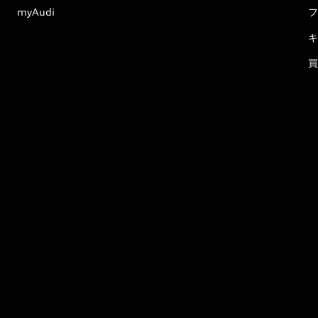
myAudi
フ
キ
買