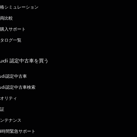
格シミュレーション
両比較
購入サポート
タログ一覧
udi 認定中古車を買う
udi認定中古車
udi認定中古車検索
オリティ
証
ンテナンス
4時間緊急サポート