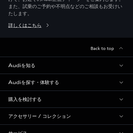
また、試乗のご予約や不明点などのご相談もお受けい
たします。
詳しくはこちら
Back to top
Audiを知る
Audiを探す・体験する
Audi ブランド
Story of Progress
購入を検討する
ディーラー検索
Audi Sport
新車在庫検索
アクセサリー / コレクション
モデル一覧
Formula 1®
試乗車・展示車検索
特別仕様モデル / 限定モデル
デジタルサービス