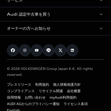
サービス
純正アクセサリー
見積り依頼
e-tronラインアップ
Audi exclusive
オンラインショップ
試乗予約
Audi 認定中古車を買う
サービス入庫予約
価格シミュレーション
Audi driving experience
Audi collection
サービスプログラム
車両比較
オーナーの方へお知らせ
Audi認定中古車
アウディナビアプリ
メンテナンス
ご購入サポート
Audi認定中古車検索
お知らせ
車検 / 定期点検
カタログ一覧
クオリティ
オーナー様向けキャンペーン
e-tronアフターサポート
保証
リコール関連情報
Audi Top Service紹介
© 2026 VOLKSWAGEN Group Japan K.K. All rights
メンテナンス
特定整備適用車一覧
reserved.
myAudi
24時間緊急サポート
リサイクル法
プレスリリース
利用規約
個人情報保護方針
ファイナンス
コンプライアンス
リサイクル関連
会社概要
よくある質問（FAQ）
採用情報
お問い合わせ
myAudi利用規約
キャンペーン / イベント
AUDI AGからのプライバシー通知
ライセンス条項
買取査定
English