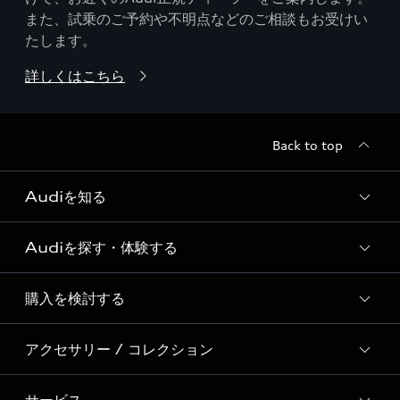
また、試乗のご予約や不明点などのご相談もお受けい
たします。
詳しくはこちら
Back to top
Audiを知る
Audiを探す・体験する
Audi ブランド
Story of Progress
購入を検討する
ディーラー検索
Audi Sport
新車在庫検索
アクセサリー / コレクション
モデル一覧
Formula 1®
試乗車・展示車検索
特別仕様モデル / 限定モデル
デジタルサービス