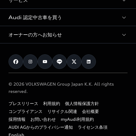
サービス
純正アクセサリー
見積り依頼
e-tronラインアップ
Audi exclusive
オンラインショップ
試乗予約
Audi 認定中古車を買う
サービス入庫予約
価格シミュレーション
Audi driving experience
Audi collection
サービスプログラム
車両比較
オーナーの方へお知らせ
Audi認定中古車
アウディナビアプリ
メンテナンス
ご購入サポート
Audi認定中古車検索
お知らせ
車検 / 定期点検
カタログ一覧
クオリティ
オーナー様向けキャンペーン
e-tronアフターサポート
保証
リコール関連情報
Audi Top Service紹介
© 2026 VOLKSWAGEN Group Japan K.K. All rights
メンテナンス
特定整備適用車一覧
reserved.
myAudi
24時間緊急サポート
リサイクル法
プレスリリース
利用規約
個人情報保護方針
ファイナンス
コンプライアンス
リサイクル関連
会社概要
よくある質問（FAQ）
採用情報
お問い合わせ
myAudi利用規約
キャンペーン / イベント
AUDI AGからのプライバシー通知
ライセンス条項
買取査定
English