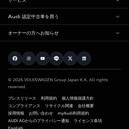
サービス
純正アクセサリー
見積もり依頼
e-tronラインアップ
Audi exclusive
オンラインショップ
試乗予約
Audi 認定中古車を買う
サービス入庫予約
価格シミュレーション
Audi driving experience
Audi collection
サービスプログラム
車両比較
オーナーの方へお知らせ
Audi認定中古車
アウディナビアプリ
メンテナンス
ご購入サポート
Audi認定中古車検索
お知らせ
車検 / 定期点検
カタログ一覧
クオリティ
オーナー様向けキャンペーン
e-tronアフターサポート
保証
リコール関連情報
Audi Top Service紹介
© 2026 VOLKSWAGEN Group Japan K.K. All rights
メンテナンス
特定整備適用車一覧
reserved.
myAudi
24時間緊急サポート
リサイクル法
プレスリリース
利用規約
個人情報保護方針
ファイナンス
コンプライアンス
リサイクル関連
会社概要
よくある質問（FAQ）
採用情報
お問い合わせ
myAudi利用規約
キャンペーン / イベント
AUDI AGからのプライバシー通知
ライセンス条項
買取査定
English