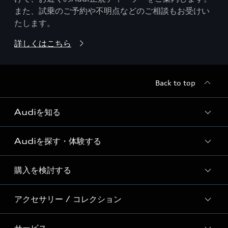
また、試乗のご予約や不明点などのご相談もお受けい
たします。
詳しくはこちら
Back to top
Audiを知る
Audiを探す・体験する
Audi ブランド
Story of Progress
購入を検討する
ディーラー検索
Audi Sport
新車在庫検索
アクセサリー / コレクション
モデル一覧
Formula 1®
試乗車・展示車検索
特別仕様モデル / 限定モデル
デジタルサービス