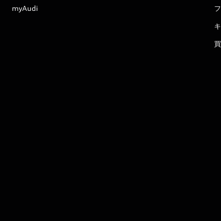
myAudi
フ
キ
買