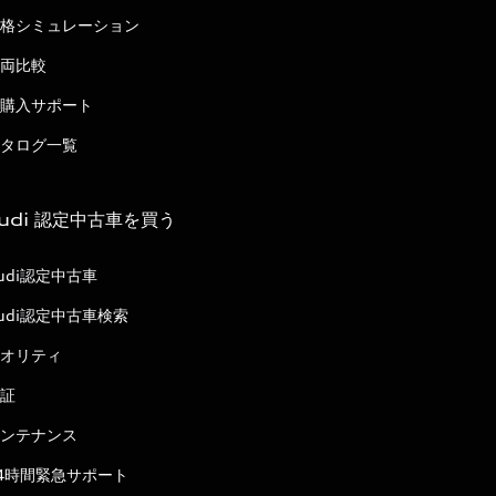
格シミュレーション
両比較
購入サポート
タログ一覧
udi 認定中古車を買う
udi認定中古車
udi認定中古車検索
オリティ
証
ンテナンス
4時間緊急サポート