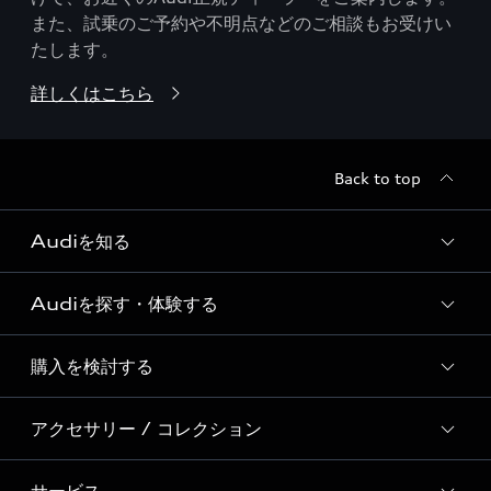
また、試乗のご予約や不明点などのご相談もお受けい
たします。
詳しくはこちら
Back to top
Audiを知る
Audiを探す・体験する
Audi ブランド
Story of Progress
購入を検討する
ディーラー検索
Audi Sport
新車在庫検索
アクセサリー / コレクション
モデル一覧
Formula 1®
試乗車・展示車検索
特別仕様モデル / 限定モデル
デジタルサービス