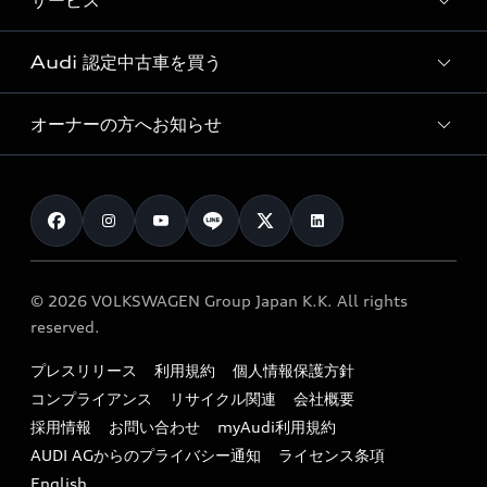
サービス
純正アクセサリー
見積り依頼
e-tronラインアップ
Audi exclusive
オンラインショップ
試乗予約
Audi 認定中古車を買う
サービス入庫予約
価格シミュレーション
Audi driving experience
Audi collection
サービスプログラム
車両比較
オーナーの方へお知らせ
Audi認定中古車
アウディナビアプリ
メンテナンス
ご購入サポート
Audi認定中古車検索
お知らせ
車検 / 定期点検
カタログ一覧
クオリティ
オーナー様向けキャンペーン
e-tronアフターサポート
保証
リコール関連情報
Audi Top Service紹介
© 2026 VOLKSWAGEN Group Japan K.K. All rights
メンテナンス
特定整備適用車一覧
reserved.
myAudi
24時間緊急サポート
リサイクル法
プレスリリース
利用規約
個人情報保護方針
ファイナンス
コンプライアンス
リサイクル関連
会社概要
よくある質問（FAQ）
採用情報
お問い合わせ
myAudi利用規約
キャンペーン / イベント
AUDI AGからのプライバシー通知
ライセンス条項
買取査定
English