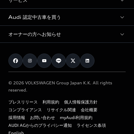
サービス
純正アクセサリー
見積り依頼
e-tronラインアップ
Audi exclusive
オンラインショップ
試乗予約
Audi 認定中古車を買う
サービス入庫予約
価格シミュレーション
Audi driving experience
Audi collection
サービスプログラム
車両比較
オーナーの方へお知らせ
Audi認定中古車
アウディナビアプリ
メンテナンス
ご購入サポート
Audi認定中古車検索
お知らせ
車検 / 定期点検
カタログ一覧
クオリティ
オーナー様向けキャンペーン
e-tronアフターサポート
保証
リコール関連情報
Audi Top Service紹介
© 2026 VOLKSWAGEN Group Japan K.K. All rights
メンテナンス
特定整備適用車一覧
reserved.
myAudi
24時間緊急サポート
リサイクル法
プレスリリース
利用規約
個人情報保護方針
ファイナンス
コンプライアンス
リサイクル関連
会社概要
よくある質問（FAQ）
採用情報
お問い合わせ
myAudi利用規約
キャンペーン / イベント
AUDI AGからのプライバシー通知
ライセンス条項
買取査定
English