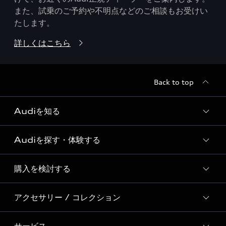
また、試乗のご予約や不明点などのご相談もお受けい
たします。
詳しくはこちら
Back to top
Audiを知る
Audiを探す・体験する
Audi ブランド
Story of Progress
購入を検討する
ディーラー検索
Audi Sport
新車在庫検索
アクセサリー / コレクション
モデル一覧
Formula 1®
試乗車・展示車検索
特別仕様モデル / 限定モデル
デジタルサービス