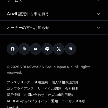
サービス
純正アクセサリー
見積り依頼
e-tronラインアップ
Audi exclusive
オンラインショップ
試乗予約
Audi 認定中古車を買う
サービス入庫予約
価格シミュレーション
Audi driving experience
Audi collection
サービスプログラム
車両比較
オーナーの方へお知らせ
Audi認定中古車
アウディナビアプリ
メンテナンス
ご購入サポート
Audi認定中古車検索
お知らせ
車検 / 定期点検
カタログ一覧
クオリティ
オーナー様向けキャンペーン
e-tronアフターサポート
保証
リコール関連情報
Audi Top Service紹介
© 2026 VOLKSWAGEN Group Japan K.K. All rights
メンテナンス
特定整備適用車一覧
reserved.
myAudi
24時間緊急サポート
リサイクル法
プレスリリース
利用規約
個人情報保護方針
ファイナンス
コンプライアンス
リサイクル関連
会社概要
よくある質問（FAQ）
採用情報
お問い合わせ
myAudi利用規約
キャンペーン / イベント
AUDI AGからのプライバシー通知
ライセンス条項
買取査定
English