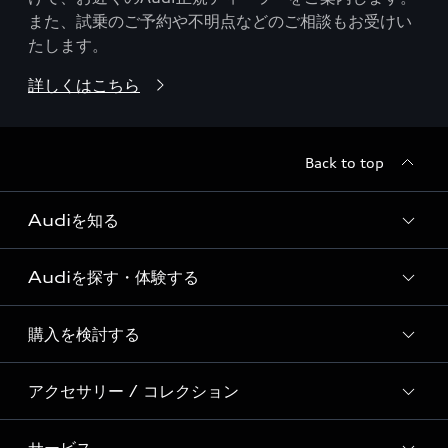
また、試乗のご予約や不明点などのご相談もお受けい
たします。
詳しくはこちら
Back to top
Audiを知る
Audiを探す・体験する
Audi ブランド
Story of Progress
購入を検討する
ディーラー検索
Audi Sport
新車在庫検索
アクセサリー / コレクション
モデル一覧
Formula 1®
試乗車・展示車検索
特別仕様モデル / 限定モデル
デジタルサービス