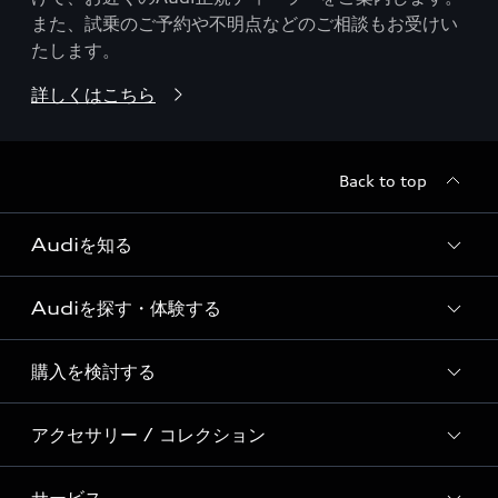
また、試乗のご予約や不明点などのご相談もお受けい
たします。
詳しくはこちら
Back to top
Audiを知る
Audiを探す・体験する
Audi ブランド
Story of Progress
購入を検討する
ディーラー検索
Audi Sport
新車在庫検索
アクセサリー / コレクション
モデル一覧
Formula 1®
試乗車・展示車検索
特別仕様モデル / 限定モデル
デジタルサービス