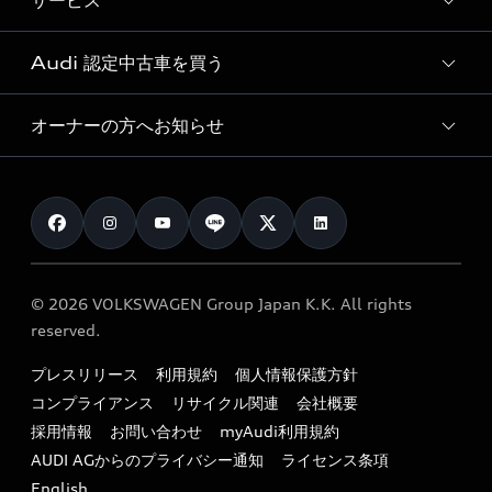
サービス
純正アクセサリー
見積り依頼
e-tronラインアップ
Audi exclusive
オンラインショップ
試乗予約
Audi 認定中古車を買う
サービス入庫予約
価格シミュレーション
Audi driving experience
Audi collection
サービスプログラム
車両比較
オーナーの方へお知らせ
Audi認定中古車
アウディナビアプリ
メンテナンス
ご購入サポート
Audi認定中古車検索
お知らせ
車検 / 定期点検
カタログ一覧
クオリティ
オーナー様向けキャンペーン
e-tronアフターサポート
保証
リコール関連情報
Audi Top Service紹介
© 2026 VOLKSWAGEN Group Japan K.K. All rights
メンテナンス
特定整備適用車一覧
reserved.
myAudi
24時間緊急サポート
リサイクル法
プレスリリース
利用規約
個人情報保護方針
ファイナンス
コンプライアンス
リサイクル関連
会社概要
よくある質問（FAQ）
採用情報
お問い合わせ
myAudi利用規約
キャンペーン / イベント
AUDI AGからのプライバシー通知
ライセンス条項
買取査定
English