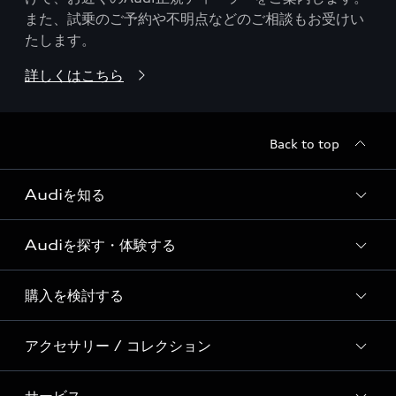
また、試乗のご予約や不明点などのご相談もお受けい
たします。
詳しくはこちら
Back to top
Audiを知る
Audiを探す・体験する
Audi ブランド
Story of Progress
購入を検討する
ディーラー検索
Audi Sport
新車在庫検索
アクセサリー / コレクション
モデル一覧
Formula 1®
試乗車・展示車検索
特別仕様モデル / 限定モデル
デジタルサービス