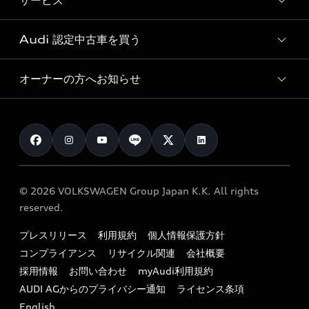
サービス
純正アクセサリー
見積り依頼
e-tronラインアップ
Audi exclusive
オンラインショップ
試乗予約
Audi 認定中古車を買う
サービス入庫予約
価格シミュレーション
Audi driving experience
Audi collection
サービスプログラム
車両比較
オーナーの方へお知らせ
Audi認定中古車
アウディナビアプリ
メンテナンス
ご購入サポート
Audi認定中古車検索
お知らせ
車検 / 定期点検
カタログ一覧
クオリティ
オーナー様向けキャンペーン
e-tronアフターサポート
保証
リコール関連情報
Audi Top Service紹介
© 2026 VOLKSWAGEN Group Japan K.K. All rights
メンテナンス
特定整備適用車一覧
reserved.
myAudi
24時間緊急サポート
リサイクル法
プレスリリース
利用規約
個人情報保護方針
ファイナンス
コンプライアンス
リサイクル関連
会社概要
よくある質問（FAQ）
採用情報
お問い合わせ
myAudi利用規約
キャンペーン / イベント
AUDI AGからのプライバシー通知
ライセンス条項
買取査定
English