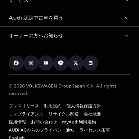
サービス
純正アクセサリー
見積り依頼
e-tronラインアップ
Audi exclusive
オンラインショップ
試乗予約
Audi 認定中古車を買う
サービス入庫予約
価格シミュレーション
Audi driving experience
Audi collection
サービスプログラム
車両比較
オーナーの方へお知らせ
Audi認定中古車
アウディナビアプリ
メンテナンス
ご購入サポート
Audi認定中古車検索
お知らせ
車検 / 定期点検
カタログ一覧
クオリティ
オーナー様向けキャンペーン
e-tronアフターサポート
保証
リコール関連情報
Audi Top Service紹介
© 2026 VOLKSWAGEN Group Japan K.K. All rights
メンテナンス
特定整備適用車一覧
reserved.
myAudi
24時間緊急サポート
リサイクル法
プレスリリース
利用規約
個人情報保護方針
ファイナンス
コンプライアンス
リサイクル関連
会社概要
よくある質問（FAQ）
採用情報
お問い合わせ
myAudi利用規約
キャンペーン / イベント
AUDI AGからのプライバシー通知
ライセンス条項
買取査定
English