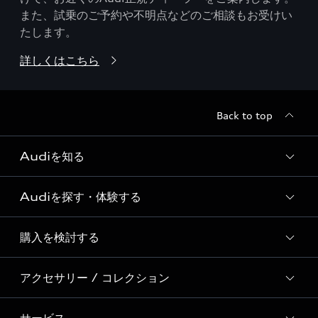
また、試乗のご予約や不明点などのご相談もお受けい
たします。
詳しくはこちら
Back to top
Audiを知る
Audiを探す・体験する
Audi ブランド
Story of Progress
購入を検討する
ディーラー検索
Audi Sport
新車在庫検索
アクセサリー / コレクション
モデル一覧
Formula 1®
試乗車・展示車検索
特別仕様モデル / 限定モデル
デジタルサービス