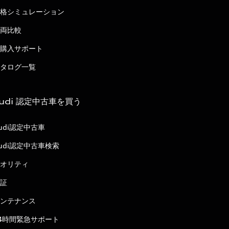
格シミュレーション
両比較
購入サポート
タログ一覧
udi 認定中古車を買う
udi認定中古車
udi認定中古車検索
オリティ
証
ンテナンス
4時間緊急サポート