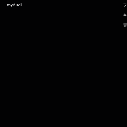
myAudi
フ
キ
買