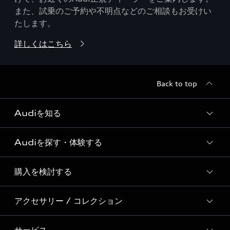
また、試乗のご予約や不明点などのご相談もお受けい
たします。
詳しくはこちら
Back to top
Audiを知る
Audiを探す・体験する
Audi ブランド
Story of Progress
購入を検討する
ディーラー検索
Audi Sport
新車在庫検索
アクセサリー / コレクション
モデル一覧
Formula 1®
試乗車・展示車検索
特別仕様モデル / 限定モデル
デジタルサービス