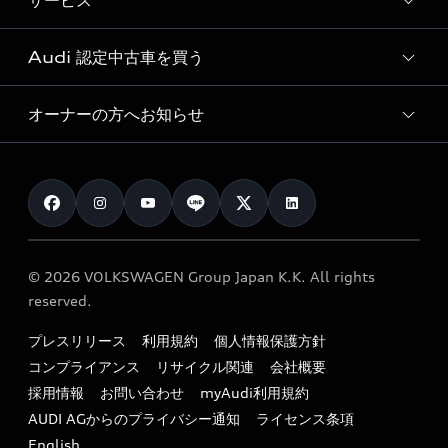
サービス
純正アクセサリー
見積り依頼
e-tronラインアップ
Audi exclusive
オンラインショップ
試乗予約
Audi 認定中古車を買う
サービス入庫予約
価格シミュレーション
Audi driving experience
Audi collection
サービスプログラム
車両比較
オーナーの方へお知らせ
Audi認定中古車
アウディナビアプリ
メンテナンス
ご購入サポート
Audi認定中古車検索
お知らせ
車検 / 定期点検
カタログ一覧
クオリティ
オーナー様向けキャンペーン
e-tronアフターサポート
保証
リコール関連情報
Audi Top Service紹介
© 2026 VOLKSWAGEN Group Japan K.K. All rights
メンテナンス
特定整備適用車一覧
reserved.
myAudi
24時間緊急サポート
リサイクル法
プレスリリース
利用規約
個人情報保護方針
ファイナンス
コンプライアンス
リサイクル関連
会社概要
よくある質問（FAQ）
採用情報
お問い合わせ
myAudi利用規約
キャンペーン / イベント
AUDI AGからのプライバシー通知
ライセンス条項
買取査定
English