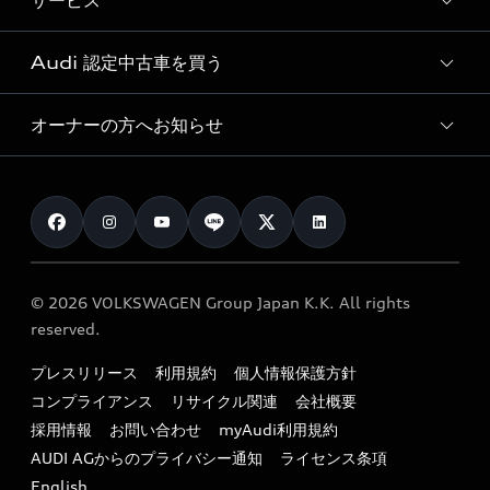
サービス
純正アクセサリー
見積り依頼
e-tronラインアップ
Audi exclusive
オンラインショップ
試乗予約
Audi 認定中古車を買う
サービス入庫予約
価格シミュレーション
Audi driving experience
Audi collection
サービスプログラム
車両比較
オーナーの方へお知らせ
Audi認定中古車
アウディナビアプリ
メンテナンス
ご購入サポート
Audi認定中古車検索
お知らせ
車検 / 定期点検
カタログ一覧
クオリティ
オーナー様向けキャンペーン
e-tronアフターサポート
保証
リコール関連情報
Audi Top Service紹介
© 2026 VOLKSWAGEN Group Japan K.K. All rights
メンテナンス
特定整備適用車一覧
reserved.
myAudi
24時間緊急サポート
リサイクル法
プレスリリース
利用規約
個人情報保護方針
ファイナンス
コンプライアンス
リサイクル関連
会社概要
よくある質問（FAQ）
採用情報
お問い合わせ
myAudi利用規約
キャンペーン / イベント
AUDI AGからのプライバシー通知
ライセンス条項
買取査定
English