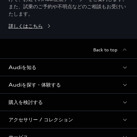
また、試乗のご予約や不明点などのご相談もお受けい
たします。
詳しくはこちら
Back to top
Audiを知る
Audiを探す・体験する
Audi ブランド
Story of Progress
購入を検討する
ディーラー検索
Audi Sport
新車在庫検索
アクセサリー / コレクション
モデル一覧
Formula 1®
試乗車・展示車検索
特別仕様モデル / 限定モデル
デジタルサービス