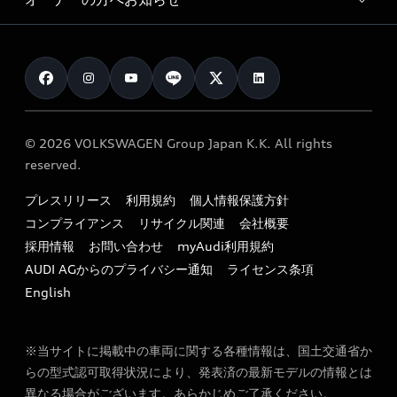
Audi認定中古車
アウディナビアプリ
メンテナンス
ご購入サポート
Audi認定中古車検索
お知らせ
車検 / 定期点検
カタログ一覧
クオリティ
オーナー様向けキャンペーン
e-tronアフターサポート
保証
リコール関連情報
Audi Top Service紹介
© 2026 VOLKSWAGEN Group Japan K.K. All rights
メンテナンス
特定整備適用車一覧
reserved.
myAudi
24時間緊急サポート
リサイクル法
プレスリリース
利用規約
個人情報保護方針
ファイナンス
コンプライアンス
リサイクル関連
会社概要
よくある質問（FAQ）
採用情報
お問い合わせ
myAudi利用規約
キャンペーン / イベント
AUDI AGからのプライバシー通知
ライセンス条項
買取査定
English
※当サイトに掲載中の車両に関する各種情報は、国土交通省か
らの型式認可取得状況により、発表済の最新モデルの情報とは
異なる場合がございます。あらかじめご了承ください。