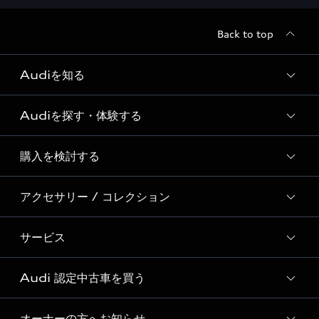
Back to top
Audiを知る
Audiを探す・体験する
Audi ブランド
Story of Progress
購入を検討する
ディーラー検索
Audi Sport
新車在庫検索
アクセサリー / コレクション
モデル一覧
Formula 1®
試乗車・展示車検索
特別仕様モデル / 限定モデル
デジタルサービス
サービス
純正アクセサリー
見積り依頼
e-tronラインアップ
Audi exclusive
オンラインショップ
試乗予約
Audi 認定中古車を買う
サービス入庫予約
価格シミュレーション
Audi driving experience
Audi collection
サービスプログラム
車両比較
オーナーの方へお知らせ