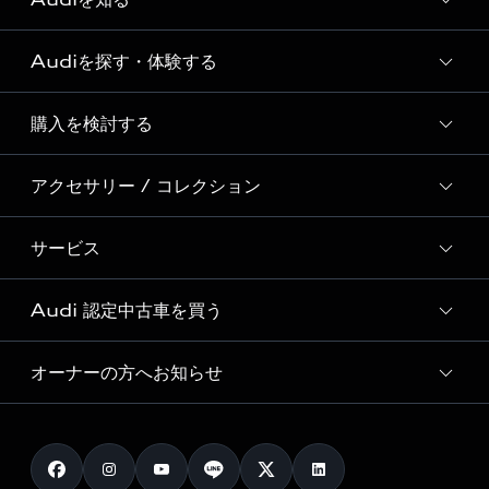
Audiを探す・体験する
Audi ブランド
Story of Progress
購入を検討する
ディーラー検索
Audi Sport
新車在庫検索
アクセサリー / コレクション
モデル一覧
Formula 1®
試乗車・展示車検索
特別仕様モデル / 限定モデル
デジタルサービス
サービス
純正アクセサリー
見積り依頼
e-tronラインアップ
Audi exclusive
オンラインショップ
試乗予約
Audi 認定中古車を買う
サービス入庫予約
価格シミュレーション
Audi driving experience
Audi collection
サービスプログラム
車両比較
オーナーの方へお知らせ
Audi認定中古車
アウディナビアプリ
メンテナンス
ご購入サポート
Audi認定中古車検索
お知らせ
車検 / 定期点検
カタログ一覧
クオリティ
オーナー様向けキャンペーン