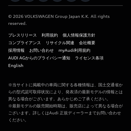
e-tronアフターサポート
保証
リコール関連情報
Audi Top Service紹介
© 2026 VOLKSWAGEN Group Japan K.K. All rights
メンテナンス
特定整備適用車一覧
reserved.
myAudi
24時間緊急サポート
リサイクル法
プレスリリース
利用規約
個人情報保護方針
ファイナンス
コンプライアンス
リサイクル関連
会社概要
よくある質問（FAQ）
採用情報
お問い合わせ
myAudi利用規約
キャンペーン / イベント
AUDI AGからのプライバシー通知
ライセンス条項
買取査定
English
※当サイトに掲載中の車両に関する各種情報は、国土交通省か
らの型式認可取得状況により、発表済の最新モデルの情報とは
異なる場合がございます。あらかじめご了承ください。
※最新モデルの販売開始時期は、販売店によって異なる場合が
ございます。詳しくはAudi 正規ディーラーまでお問い合わせ
ください。