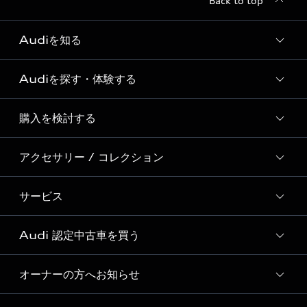
Back to top
Audiを知る
Audiを探す・体験する
Audi ブランド
Story of Progress
購入を検討する
ディーラー検索
Audi Sport
新車在庫検索
アクセサリー / コレクション
モデル一覧
Formula 1®
試乗車・展示車検索
特別仕様モデル / 限定モデル
デジタルサービス
サービス
純正アクセサリー
見積り依頼
e-tronラインアップ
Audi exclusive
オンラインショップ
試乗予約
Audi 認定中古車を買う
サービス入庫予約
価格シミュレーション
Audi driving experience
Audi collection
サービスプログラム
車両比較
オーナーの方へお知らせ
Audi認定中古車
アウディナビアプリ
メンテナンス
ご購入サポート
Audi認定中古車検索