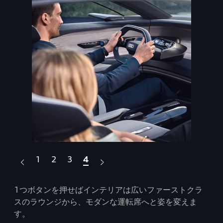
1
2
3
4
ライ
1つボタンを押せばインテリアは広いファーストクラ
大
スのラウンジから、モダンな運転席へと姿を変えま
とな
す。
を