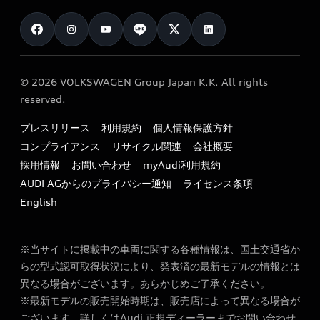
お知らせ
車検 / 定期点検
カタログ一覧
クオリティ
オーナー様向けキャンペーン
e-tronアフターサポート
保証
リコール関連情報
Audi Top Service紹介
© 2026 VOLKSWAGEN Group Japan K.K. All rights
メンテナンス
特定整備適用車一覧
reserved.
myAudi
24時間緊急サポート
リサイクル法
プレスリリース
利用規約
個人情報保護方針
ファイナンス
コンプライアンス
リサイクル関連
会社概要
よくある質問（FAQ）
採用情報
お問い合わせ
myAudi利用規約
キャンペーン / イベント
AUDI AGからのプライバシー通知
ライセンス条項
買取査定
English
※当サイトに掲載中の車両に関する各種情報は、国土交通省か
らの型式認可取得状況により、発表済の最新モデルの情報とは
異なる場合がございます。あらかじめご了承ください。
※最新モデルの販売開始時期は、販売店によって異なる場合が
ございます。詳しくはAudi 正規ディーラーまでお問い合わせ