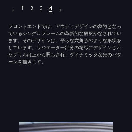
1
2
3
4
よっ
フロントエンドでは、アウディデザインの象徴となっ
Au
イズ
ているシングルフレームの革新的な解釈がなされてい
を
て温
ます。そのデザインは、平らな六角形のような形状を
ル
オー
しています。ラジエーター部分の精緻にデザインされ
ま
。
たグリルは上から照らされ、ダイナミックな光のパタ
ーンを描きます。