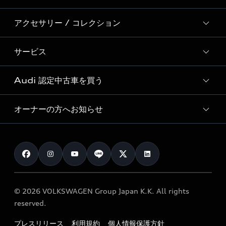
Audi Sport
新車在庫検索
アクセサリー / コレクション
モデル一覧
Formula 1®
試乗車・展示車検索
特別仕様モデル / 限定モデル
デジタルサービス
サービス
純正アクセサリー
見積り依頼
e-tronラインアップ
Audi exclusive
オンラインショップ
試乗予約
Audi 認定中古車を買う
サービス入庫予約
価格シミュレーション
Audi driving experience
Audi collection
サービスプログラム
車両比較
オーナーの方へお知らせ
Audi認定中古車
アウディナビアプリ
メンテナンス
ご購入サポート
Audi認定中古車検索
お知らせ
車検 / 定期点検
カタログ一覧
クオリティ
オーナー様向けキャンペーン
e-tronアフターサポート
保証
リコール関連情報
Audi Top Service紹介
© 2026 VOLKSWAGEN Group Japan K.K. All rights
メンテナンス
特定整備適用車一覧
reserved.
myAudi
24時間緊急サポート
リサイクル法
プレスリリース
利用規約
個人情報保護方針