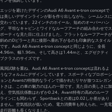
インを強調しています。
エッジを避けたデザインのAudi A6 Avant e-tron conceptで
は美しいデザインラインが影を作り出しながら、シームレスに
交わっています。22インチのホイール、短めのオーバーハン
グ、平坦なキャビンとワイドなルーフアーチの組み合わせでス
ポーティな見た目に仕上げました。フラットなルーフアーチが
斜めのDピラーと共に後部へ垂れ下がるのも印象的なスタイル
です。Audi A6 Avant e-tron conceptと同じように、全長
4.96m、幅1.96m、そして高さは1.44mと、エグゼクティ
ブクラスのサイズです。
風洞試験を重ね、Audi A6 Avant e-tron conceptは流れるよ
うなフォルムにデザインしています。スポーティなプロポーシ
ョンとAvantの特徴的なラインで描かれたリヤが放つエレガン
トさは、この車の魅力のほんの一部です。見た目の美しさに加
え、空気抵抗係数はわずか0.24。Avant特有の高めのルーフ
ラインにも関わらず、Sportbackとの差は0.02しか差があり
ません。空気抵抗が低いため、電力消費率も抑えられ、一充電
走行距離も長くなりました。