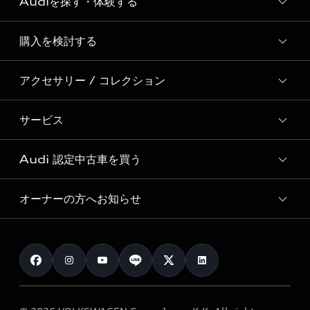
Audiを探す・体験する
Audi ブランド
Story of Progress
購入を検討する
ディーラー検索
Audi Sport
新車在庫検索
アクセサリー / コレクション
モデル一覧
Formula 1®
試乗車・展示車検索
特別仕様モデル / 限定モデル
デジタルサービス
サービス
純正アクセサリー
見積り依頼
e-tronラインアップ
Audi exclusive
オンラインショップ
試乗予約
Audi 認定中古車を買う
サービス入庫予約
価格シミュレーション
Audi driving experience
Audi collection
サービスプログラム
車両比較
オーナーの方へお知らせ
Audi認定中古車
アウディナビアプリ
メンテナンス
ご購入サポート
Audi認定中古車検索
お知らせ
車検 / 定期点検
カタログ一覧
クオリティ
オーナー様向けキャンペーン
e-tronアフターサポート
保証
リコール関連情報
Audi Top Service紹介