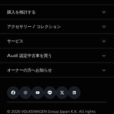
Story of Progress
購入を検討する
ディーラー検索
Audi Sport
新車在庫検索
アクセサリー / コレクション
モデル一覧
Formula 1®
試乗車・展示車検索
特別仕様モデル / 限定モデル
デジタルサービス
サービス
純正アクセサリー
見積り依頼
e-tronラインアップ
Audi exclusive
オンラインショップ
試乗予約
Audi 認定中古車を買う
サービス入庫予約
価格シミュレーション
Audi driving experience
Audi collection
サービスプログラム
車両比較
オーナーの方へお知らせ
Audi認定中古車
アウディナビアプリ
メンテナンス
ご購入サポート
Audi認定中古車検索
お知らせ
車検 / 定期点検
カタログ一覧
クオリティ
オーナー様向けキャンペーン
e-tronアフターサポート
保証
リコール関連情報
Audi Top Service紹介
© 2026 VOLKSWAGEN Group Japan K.K. All rights
メンテナンス