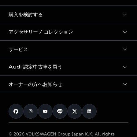
Story of Progress
購入を検討する
ディーラー検索
Audi Sport
新車在庫検索
アクセサリー / コレクション
モデル一覧
Formula 1®
試乗車・展示車検索
特別仕様モデル / 限定モデル
デジタルサービス
サービス
純正アクセサリー
見積り依頼
e-tronラインアップ
Audi exclusive
オンラインショップ
試乗予約
Audi 認定中古車を買う
サービス入庫予約
価格シミュレーション
Audi driving experience
Audi collection
サービスプログラム
車両比較
オーナーの方へお知らせ
Audi認定中古車
アウディナビアプリ
メンテナンス
ご購入サポート
Audi認定中古車検索
お知らせ
車検 / 定期点検
カタログ一覧
クオリティ
オーナー様向けキャンペーン
e-tronアフターサポート
保証
リコール関連情報
Audi Top Service紹介
© 2026 VOLKSWAGEN Group Japan K.K. All rights
メンテナンス