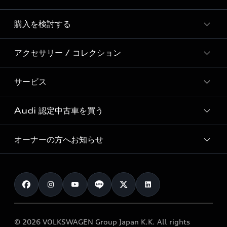
Story of Progress
購入を検討する
ディーラー検索
Audi Sport
新車在庫検索
アクセサリー / コレクション
モデル一覧
Formula 1®
試乗車・展示車検索
特別仕様モデル / 限定モデル
デジタルサービス
サービス
純正アクセサリー
見積り依頼
e-tronラインアップ
Audi exclusive
オンラインショップ
試乗予約
Audi 認定中古車を買う
サービス入庫予約
価格シミュレーション
Audi driving experience
Audi collection
サービスプログラム
車両比較
オーナーの方へお知らせ
Audi認定中古車
アウディナビアプリ
メンテナンス
ご購入サポート
Audi認定中古車検索
お知らせ
車検 / 定期点検
カタログ一覧
クオリティ
オーナー様向けキャンペーン
e-tronアフターサポート
保証
リコール関連情報
Audi Top Service紹介
© 2026 VOLKSWAGEN Group Japan K.K. All rights
メンテナンス