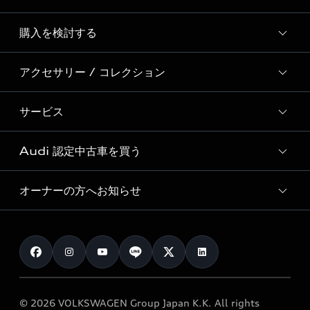
Story of Progress
購入を検討する
ディーラー検索
Audi Sport
新車在庫検索
アクセサリー / コレクション
モデル一覧
Formula 1®
試乗車・展示車検索
特別仕様モデル / 限定モデル
デジタルサービス
サービス
純正アクセサリー
見積り依頼
e-tronラインアップ
Audi exclusive
オンラインショップ
試乗予約
Audi 認定中古車を買う
サービス入庫予約
価格シミュレーション
Audi driving experience
Audi collection
サービスプログラム
車両比較
オーナーの方へお知らせ
Audi認定中古車
アウディナビアプリ
メンテナンス
ご購入サポート
Audi認定中古車検索
お知らせ
車検 / 定期点検
カタログ一覧
クオリティ
オーナー様向けキャンペーン
e-tronアフターサポート
保証
リコール関連情報
Audi Top Service紹介
© 2026 VOLKSWAGEN Group Japan K.K. All rights
メンテナンス