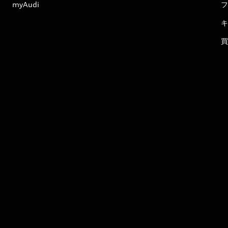
myAudi
フ
キ
買