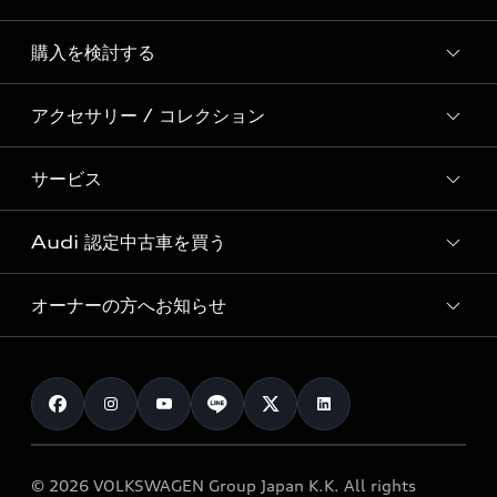
Story of Progress
購入を検討する
ディーラー検索
Audi Sport
新車在庫検索
アクセサリー / コレクション
モデル一覧
Formula 1®
試乗車・展示車検索
特別仕様モデル / 限定モデル
デジタルサービス
サービス
純正アクセサリー
見積り依頼
e-tronラインアップ
Audi exclusive
オンラインショップ
試乗予約
Audi 認定中古車を買う
サービス入庫予約
価格シミュレーション
Audi driving experience
Audi collection
サービスプログラム
車両比較
オーナーの方へお知らせ
Audi認定中古車
アウディナビアプリ
メンテナンス
ご購入サポート
Audi認定中古車検索
お知らせ
車検 / 定期点検
カタログ一覧
クオリティ
オーナー様向けキャンペーン
e-tronアフターサポート
保証
リコール関連情報
Audi Top Service紹介
© 2026 VOLKSWAGEN Group Japan K.K. All rights
メンテナンス