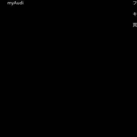
myAudi
フ
キ
買