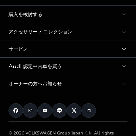
Story of Progress
購入を検討する
ディーラー検索
Audi Sport
新車在庫検索
アクセサリー / コレクション
モデル一覧
Formula 1®
試乗車・展示車検索
特別仕様モデル / 限定モデル
デジタルサービス
サービス
純正アクセサリー
見積り依頼
e-tronラインアップ
Audi exclusive
オンラインショップ
試乗予約
Audi 認定中古車を買う
サービス入庫予約
価格シミュレーション
Audi driving experience
Audi collection
サービスプログラム
車両比較
オーナーの方へお知らせ
Audi認定中古車
アウディナビアプリ
メンテナンス
ご購入サポート
Audi認定中古車検索
お知らせ
車検 / 定期点検
カタログ一覧
クオリティ
オーナー様向けキャンペーン
e-tronアフターサポート
保証
リコール関連情報
Audi Top Service紹介
© 2026 VOLKSWAGEN Group Japan K.K. All rights
メンテナンス