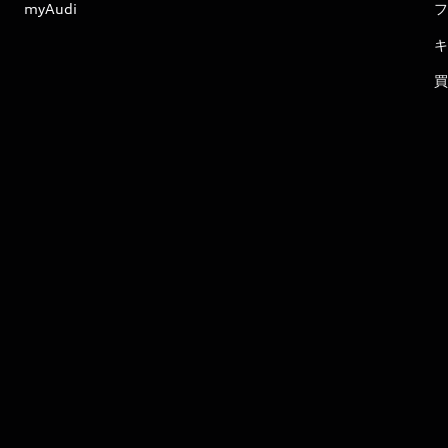
myAudi
フ
キ
買