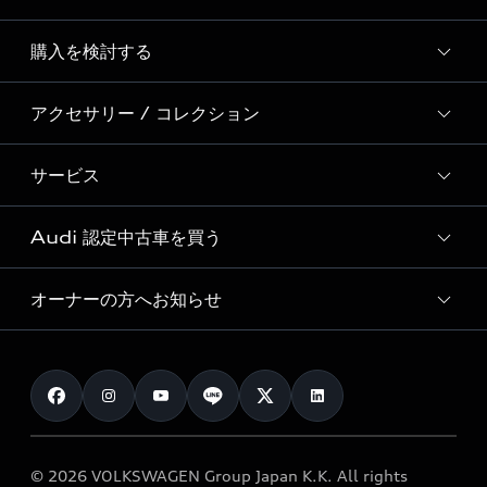
Story of Progress
購入を検討する
ディーラー検索
Audi Sport
新車在庫検索
アクセサリー / コレクション
モデル一覧
Formula 1®
試乗車・展示車検索
特別仕様モデル / 限定モデル
デジタルサービス
サービス
純正アクセサリー
見積り依頼
e-tronラインアップ
Audi exclusive
オンラインショップ
試乗予約
Audi 認定中古車を買う
サービス入庫予約
価格シミュレーション
Audi driving experience
Audi collection
サービスプログラム
車両比較
オーナーの方へお知らせ
Audi認定中古車
アウディナビアプリ
メンテナンス
ご購入サポート
Audi認定中古車検索
お知らせ
車検 / 定期点検
カタログ一覧
クオリティ
オーナー様向けキャンペーン
e-tronアフターサポート
保証
リコール関連情報
Audi Top Service紹介
© 2026 VOLKSWAGEN Group Japan K.K. All rights
メンテナンス