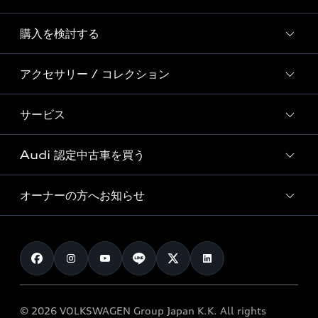
Story of Progress
購入を検討する
ディーラー検索
Audi Sport
新車在庫検索
アクセサリー / コレクション
モデル一覧
Formula 1®
試乗車・展示車検索
特別仕様モデル / 限定モデル
デジタルサービス
サービス
純正アクセサリー
見積り依頼
e-tronラインアップ
Audi exclusive
オンラインショップ
試乗予約
Audi 認定中古車を買う
サービス入庫予約
価格シミュレーション
Audi driving experience
Audi collection
サービスプログラム
車両比較
オーナーの方へお知らせ
Audi認定中古車
アウディナビアプリ
メンテナンス
ご購入サポート
Audi認定中古車検索
お知らせ
車検 / 定期点検
カタログ一覧
クオリティ
オーナー様向けキャンペーン
e-tronアフターサポート
保証
リコール関連情報
Audi Top Service紹介
© 2026 VOLKSWAGEN Group Japan K.K. All rights
メンテナンス