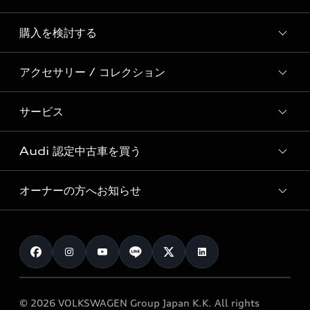
Story of Progress
購入を検討する
ディーラー検索
Audi Sport
新車在庫検索
アクセサリー / コレクション
モデル一覧
Formula 1®
試乗車・展示車検索
特別仕様モデル / 限定モデル
デジタルサービス
サービス
純正アクセサリー
見積り依頼
e-tronラインアップ
Audi exclusive
オンラインショップ
試乗予約
Audi 認定中古車を買う
サービス入庫予約
価格シミュレーション
Audi driving experience
Audi collection
サービスプログラム
車両比較
オーナーの方へお知らせ
Audi認定中古車
アウディナビアプリ
メンテナンス
ご購入サポート
Audi認定中古車検索
お知らせ
車検 / 定期点検
カタログ一覧
クオリティ
オーナー様向けキャンペーン
e-tronアフターサポート
保証
リコール関連情報
Audi Top Service紹介
© 2026 VOLKSWAGEN Group Japan K.K. All rights
メンテナンス