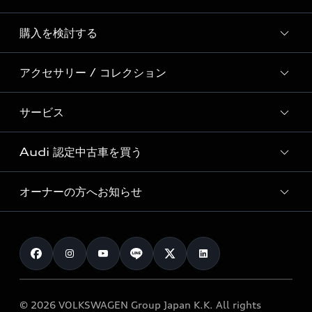
Story of Progress
購入を検討する
ディーラー検索
Audi Sport
新車在庫検索
アクセサリー / コレクション
モデル一覧
Formula 1®
試乗車・展示車検索
特別仕様モデル / 限定モデル
デジタルサービス
サービス
純正アクセサリー
見積り依頼
e-tronラインアップ
Audi exclusive
オンラインショップ
試乗予約
Audi 認定中古車を買う
サービス入庫予約
価格シミュレーション
Audi driving experience
Audi collection
サービスプログラム
車両比較
オーナーの方へお知らせ
Audi認定中古車
アウディナビアプリ
メンテナンス
ご購入サポート
Audi認定中古車検索
お知らせ
車検 / 定期点検
カタログ一覧
クオリティ
オーナー様向けキャンペーン
e-tronアフターサポート
保証
リコール関連情報
Audi Top Service紹介
© 2026 VOLKSWAGEN Group Japan K.K. All rights
メンテナンス