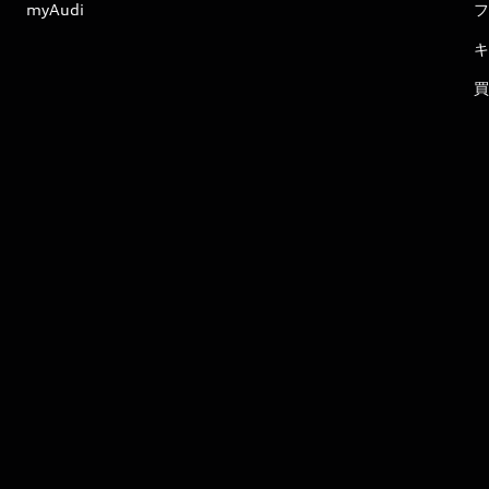
myAudi
フ
キ
買