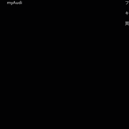
myAudi
フ
キ
買