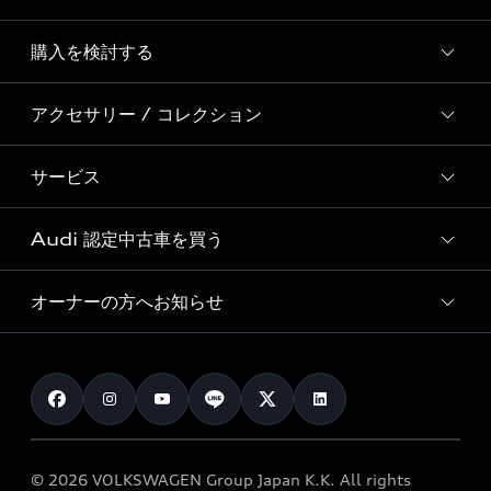
Story of Progress
購入を検討する
ディーラー検索
Audi Sport
新車在庫検索
アクセサリー / コレクション
モデル一覧
Formula 1®
試乗車・展示車検索
特別仕様モデル / 限定モデル
デジタルサービス
サービス
純正アクセサリー
見積もり依頼
e-tronラインアップ
Audi exclusive
オンラインショップ
試乗予約
Audi 認定中古車を買う
サービス入庫予約
価格シミュレーション
Audi driving experience
Audi collection
サービスプログラム
車両比較
オーナーの方へお知らせ
Audi認定中古車
アウディナビアプリ
メンテナンス
ご購入サポート
Audi認定中古車検索
お知らせ
車検 / 定期点検
カタログ一覧
クオリティ
オーナー様向けキャンペーン
e-tronアフターサポート
保証
リコール関連情報
Audi Top Service紹介
© 2026 VOLKSWAGEN Group Japan K.K. All rights
メンテナンス