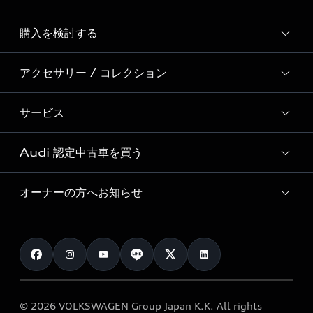
Story of Progress
購入を検討する
ディーラー検索
Audi Sport
新車在庫検索
アクセサリー / コレクション
モデル一覧
Formula 1®
試乗車・展示車検索
特別仕様モデル / 限定モデル
デジタルサービス
サービス
純正アクセサリー
見積り依頼
e-tronラインアップ
Audi exclusive
オンラインショップ
試乗予約
Audi 認定中古車を買う
サービス入庫予約
価格シミュレーション
Audi driving experience
Audi collection
サービスプログラム
車両比較
オーナーの方へお知らせ
Audi認定中古車
アウディナビアプリ
メンテナンス
ご購入サポート
Audi認定中古車検索
お知らせ
車検 / 定期点検
カタログ一覧
クオリティ
オーナー様向けキャンペーン
e-tronアフターサポート
保証
リコール関連情報
Audi Top Service紹介
© 2026 VOLKSWAGEN Group Japan K.K. All rights
メンテナンス