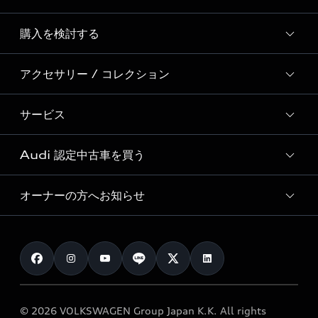
Story of Progress
購入を検討する
ディーラー検索
Audi Sport
新車在庫検索
アクセサリー / コレクション
モデル一覧
Formula 1®
試乗車・展示車検索
特別仕様モデル / 限定モデル
デジタルサービス
サービス
純正アクセサリー
見積もり依頼
e-tronラインアップ
Audi exclusive
オンラインショップ
試乗予約
Audi 認定中古車を買う
サービス入庫予約
価格シミュレーション
Audi driving experience
Audi collection
サービスプログラム
車両比較
オーナーの方へお知らせ
Audi認定中古車
アウディナビアプリ
メンテナンス
ご購入サポート
Audi認定中古車検索
お知らせ
車検 / 定期点検
カタログ一覧
クオリティ
オーナー様向けキャンペーン
e-tronアフターサポート
保証
リコール関連情報
Audi Top Service紹介
© 2026 VOLKSWAGEN Group Japan K.K. All rights
メンテナンス