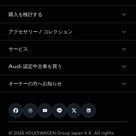
Story of Progress
購入を検討する
ディーラー検索
Audi Sport
新車在庫検索
アクセサリー / コレクション
モデル一覧
Formula 1®
試乗車・展示車検索
特別仕様モデル / 限定モデル
デジタルサービス
サービス
純正アクセサリー
見積り依頼
e-tronラインアップ
Audi exclusive
オンラインショップ
試乗予約
Audi 認定中古車を買う
サービス入庫予約
価格シミュレーション
Audi driving experience
Audi collection
サービスプログラム
車両比較
オーナーの方へお知らせ
Audi認定中古車
アウディナビアプリ
メンテナンス
ご購入サポート
Audi認定中古車検索
お知らせ
車検 / 定期点検
カタログ一覧
クオリティ
オーナー様向けキャンペーン
e-tronアフターサポート
保証
リコール関連情報
Audi Top Service紹介
© 2026 VOLKSWAGEN Group Japan K.K. All rights
メンテナンス