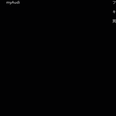
myAudi
フ
キ
買