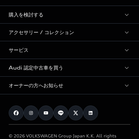
Story of Progress
購入を検討する
ディーラー検索
Audi Sport
新車在庫検索
アクセサリー / コレクション
モデル一覧
Formula 1®
試乗車・展示車検索
特別仕様モデル / 限定モデル
デジタルサービス
サービス
純正アクセサリー
見積り依頼
e-tronラインアップ
Audi exclusive
オンラインショップ
試乗予約
Audi 認定中古車を買う
サービス入庫予約
価格シミュレーション
Audi driving experience
Audi collection
サービスプログラム
車両比較
オーナーの方へお知らせ
Audi認定中古車
アウディナビアプリ
メンテナンス
ご購入サポート
Audi認定中古車検索
お知らせ
車検 / 定期点検
カタログ一覧
クオリティ
オーナー様向けキャンペーン
e-tronアフターサポート
保証
リコール関連情報
Audi Top Service紹介
© 2026 VOLKSWAGEN Group Japan K.K. All rights
メンテナンス