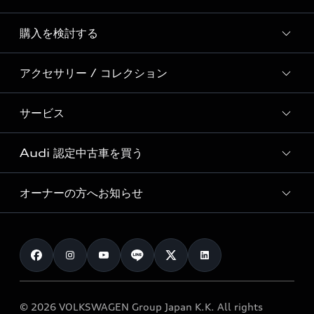
Story of Progress
購入を検討する
ディーラー検索
Audi Sport
新車在庫検索
アクセサリー / コレクション
モデル一覧
Formula 1®
試乗車・展示車検索
特別仕様モデル / 限定モデル
デジタルサービス
サービス
純正アクセサリー
見積り依頼
e-tronラインアップ
Audi exclusive
オンラインショップ
試乗予約
Audi 認定中古車を買う
サービス入庫予約
価格シミュレーション
Audi driving experience
Audi collection
サービスプログラム
車両比較
オーナーの方へお知らせ
Audi認定中古車
アウディナビアプリ
メンテナンス
ご購入サポート
Audi認定中古車検索
お知らせ
車検 / 定期点検
カタログ一覧
クオリティ
オーナー様向けキャンペーン
e-tronアフターサポート
保証
リコール関連情報
Audi Top Service紹介
© 2026 VOLKSWAGEN Group Japan K.K. All rights
メンテナンス