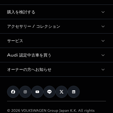
Story of Progress
購入を検討する
ディーラー検索
Audi Sport
新車在庫検索
アクセサリー / コレクション
モデル一覧
Formula 1®
試乗車・展示車検索
特別仕様モデル / 限定モデル
デジタルサービス
サービス
純正アクセサリー
見積り依頼
e-tronラインアップ
Audi exclusive
オンラインショップ
試乗予約
Audi 認定中古車を買う
サービス入庫予約
価格シミュレーション
Audi driving experience
Audi collection
サービスプログラム
車両比較
オーナーの方へお知らせ
Audi認定中古車
アウディナビアプリ
メンテナンス
ご購入サポート
Audi認定中古車検索
お知らせ
車検 / 定期点検
カタログ一覧
クオリティ
オーナー様向けキャンペーン
e-tronアフターサポート
保証
リコール関連情報
Audi Top Service紹介
© 2026 VOLKSWAGEN Group Japan K.K. All rights
メンテナンス