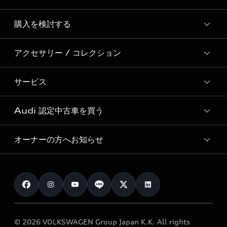
Story of Progress
購入を検討する
ディーラー検索
Audi Sport
新車在庫検索
アクセサリー / コレクション
モデル一覧
Formula 1®
試乗車・展示車検索
特別仕様モデル / 限定モデル
デジタルサービス
サービス
純正アクセサリー
見積り依頼
e-tronラインアップ
Audi exclusive
オンラインショップ
試乗予約
Audi 認定中古車を買う
サービス入庫予約
価格シミュレーション
Audi driving experience
Audi collection
サービスプログラム
車両比較
オーナーの方へお知らせ
Audi認定中古車
アウディナビアプリ
メンテナンス
ご購入サポート
Audi認定中古車検索
お知らせ
車検 / 定期点検
カタログ一覧
クオリティ
オーナー様向けキャンペーン
e-tronアフターサポート
保証
リコール関連情報
Audi Top Service紹介
© 2026 VOLKSWAGEN Group Japan K.K. All rights
メンテナンス