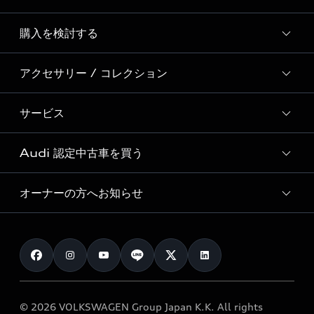
Story of Progress
購入を検討する
ディーラー検索
Audi Sport
新車在庫検索
アクセサリー / コレクション
モデル一覧
Formula 1®
試乗車・展示車検索
特別仕様モデル / 限定モデル
デジタルサービス
サービス
純正アクセサリー
見積もり依頼
e-tronラインアップ
Audi exclusive
オンラインショップ
試乗予約
Audi 認定中古車を買う
サービス入庫予約
価格シミュレーション
Audi driving experience
Audi collection
サービスプログラム
車両比較
オーナーの方へお知らせ
Audi認定中古車
アウディナビアプリ
メンテナンス
ご購入サポート
Audi認定中古車検索
お知らせ
車検 / 定期点検
カタログ一覧
クオリティ
オーナー様向けキャンペーン
e-tronアフターサポート
保証
リコール関連情報
Audi Top Service紹介
© 2026 VOLKSWAGEN Group Japan K.K. All rights
メンテナンス