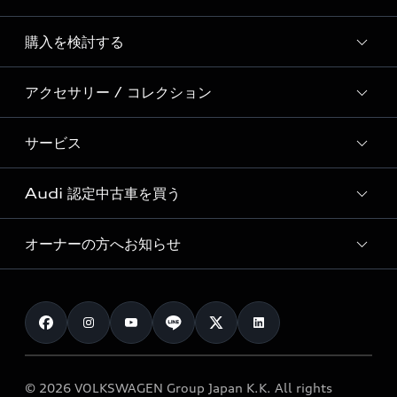
Story of Progress
購入を検討する
ディーラー検索
Audi Sport
新車在庫検索
アクセサリー / コレクション
モデル一覧
Formula 1®
試乗車・展示車検索
特別仕様モデル / 限定モデル
デジタルサービス
サービス
純正アクセサリー
見積り依頼
e-tronラインアップ
Audi exclusive
オンラインショップ
試乗予約
Audi 認定中古車を買う
サービス入庫予約
価格シミュレーション
Audi driving experience
Audi collection
サービスプログラム
車両比較
オーナーの方へお知らせ
Audi認定中古車
アウディナビアプリ
メンテナンス
ご購入サポート
Audi認定中古車検索
お知らせ
車検 / 定期点検
カタログ一覧
クオリティ
オーナー様向けキャンペーン
e-tronアフターサポート
保証
リコール関連情報
Audi Top Service紹介
© 2026 VOLKSWAGEN Group Japan K.K. All rights
メンテナンス