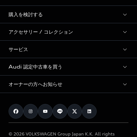
Story of Progress
購入を検討する
ディーラー検索
Audi Sport
新車在庫検索
アクセサリー / コレクション
モデル一覧
Formula 1®
試乗車・展示車検索
特別仕様モデル / 限定モデル
デジタルサービス
サービス
純正アクセサリー
見積り依頼
e-tronラインアップ
Audi exclusive
オンラインショップ
試乗予約
Audi 認定中古車を買う
サービス入庫予約
価格シミュレーション
Audi driving experience
Audi collection
サービスプログラム
車両比較
オーナーの方へお知らせ
Audi認定中古車
アウディナビアプリ
メンテナンス
ご購入サポート
Audi認定中古車検索
お知らせ
車検 / 定期点検
カタログ一覧
クオリティ
オーナー様向けキャンペーン
e-tronアフターサポート
保証
リコール関連情報
Audi Top Service紹介
© 2026 VOLKSWAGEN Group Japan K.K. All rights
メンテナンス